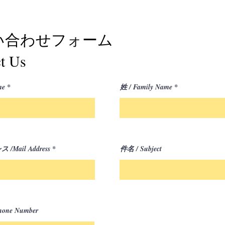
い合わせフォーム
t Us
me
姓 / Family Name
Mail Address
件名 / Subject
one Number