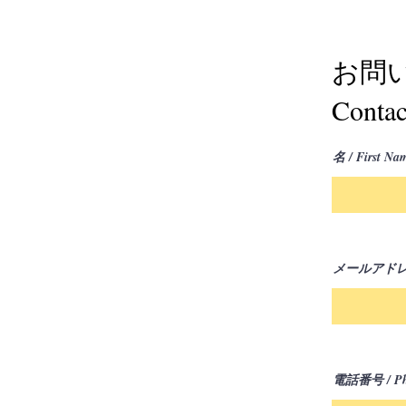
お問
Contac
名 / First Na
メールアドレス /
電話番号 / Ph